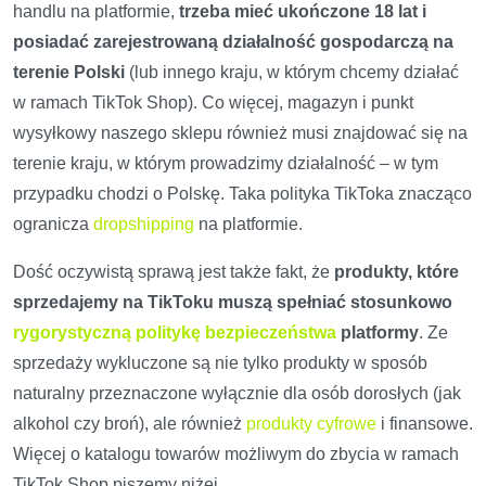
handlu na platformie,
trzeba mieć ukończone 18 lat i
posiadać zarejestrowaną działalność gospodarczą na
terenie Polski
(lub innego kraju, w którym chcemy działać
w ramach TikTok Shop). Co więcej, magazyn i punkt
wysyłkowy naszego sklepu również musi znajdować się na
terenie kraju, w którym prowadzimy działalność – w tym
przypadku chodzi o Polskę. Taka polityka TikToka znacząco
ogranicza
dropshipping
na platformie.
Dość oczywistą sprawą jest także fakt, że
produkty, które
sprzedajemy na TikToku muszą spełniać stosunkowo
rygorystyczną politykę bezpieczeństwa
platformy
. Ze
sprzedaży wykluczone są nie tylko produkty w sposób
naturalny przeznaczone wyłącznie dla osób dorosłych (jak
alkohol czy broń), ale również
produkty cyfrowe
i finansowe.
Więcej o katalogu towarów możliwym do zbycia w ramach
TikTok Shop piszemy niżej.