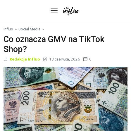
Skip to content
Influo
»
Social Media
»
Co oznacza GMV na TikTok
Shop?
Redakcja Influo
18 czerwca, 2026
0